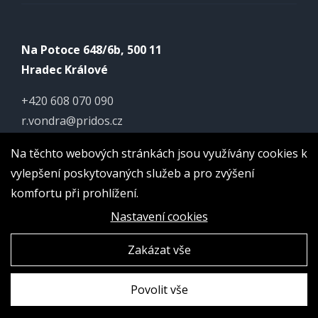
Na Potoce 648/6b, 500 11
Hradec Králové
+420 608 070 090
r.vondra@pridos.cz
IČ: 13207245
Na těchto webových stránkách jsou využívány cookies k
DIČ: CZ530916024
vylepšení poskytovaných služeb a pro zvýšení
komfortu při prohlížení.
Nastavení cookies
Zakázat vše
Povolit vše
Vytvořila digitální agentura
4WORKS Solutions s.r.o.
|
GDPR